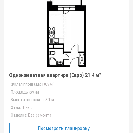
Однокомнатная квартира (Евро) 21.4 м²
2
Жилая площадь:
10.5 м
Площадь кухни:
—
Высота потолков:
3.1 м
Этаж:
1 из 6
Отделка:
Без ремонта
Посмотреть планировку