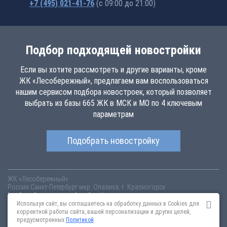
+7 (495) 021-41-76
(с 09:00 до 21:00)
Подбор подходящей новостройки
Если вы хотите рассмотреть и другие варианты, кроме
ЖК «Лесобережный», предлагаем вам воспользоваться
нашим сервисом подбора новостроек, который позволяет
выбрать из базы 665 ЖК в МСК и МО по 4 ключевым
параметрам
Подобрать новостройку
ЖК «Лесобережный»
Россия
Санкт-Петербург
мкр. Опалиха, г. Красногорск
lesoberezhnyj.novopoisk.msk.ru
Купить квартиру в новом жилом
комплексе «Лесобережный» от «Urban Group» Красногорском районе.
Используя сайт, вы соглашаетесь на обработку данных в Cookies для
Квартиры различных планировок от 0 млн рублей!
корректной работы сайта, вашей персонализации и других целей,
предусмотренных
Политикой