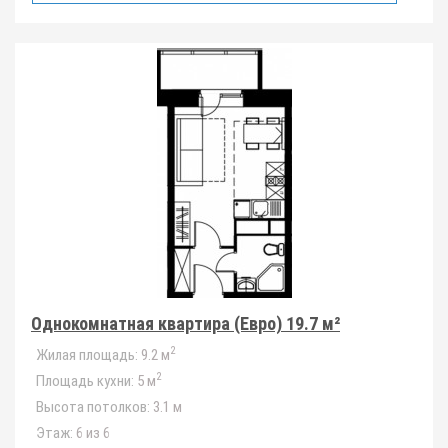
Однокомнатная квартира (Евро) 19.7 м²
2
Жилая площадь:
9.2 м
2
Площадь кухни:
5 м
Высота потолков:
3.1 м
Этаж:
6 из 6